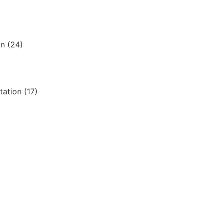
on
(24)
tation
(17)