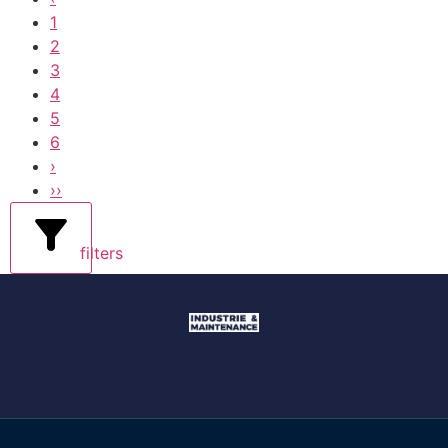
1
2
3
4
5
6
›
››
filters