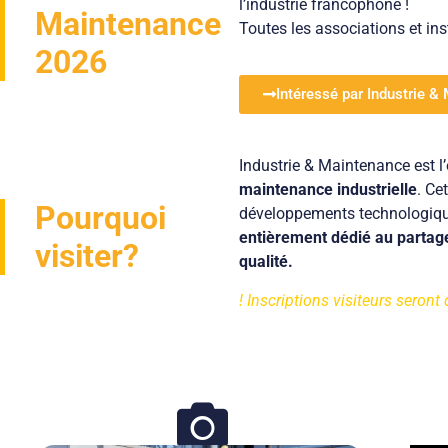
l’industrie francophone !
Maintenance
Toutes les associations et ins
2026
Intéressé par Industrie 
Industrie & Maintenance est l
maintenance industrielle
. Ce
Pourquoi
développements technologiques 
entièrement dédié au partag
visiter?
qualité.
! Inscriptions visiteurs seron