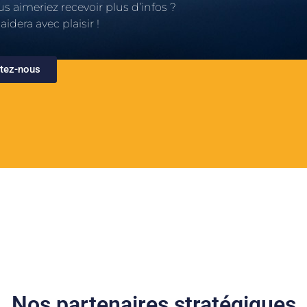
 aimeriez recevoir plus d’infos ?
idera avec plaisir !
tez-nous
Nos partenaires stratégiques