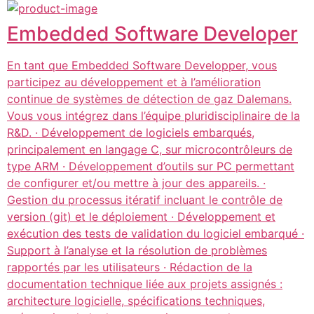
Embedded Software Developer
En tant que Embedded Software Developper, vous
participez au développement et à l’amélioration
continue de systèmes de détection de gaz Dalemans.
Vous vous intégrez dans l’équipe pluridisciplinaire de la
R&D. · Développement de logiciels embarqués,
principalement en langage C, sur microcontrôleurs de
type ARM · Développement d’outils sur PC permettant
de configurer et/ou mettre à jour des appareils. ·
Gestion du processus itératif incluant le contrôle de
version (git) et le déploiement · Développement et
exécution des tests de validation du logiciel embarqué ·
Support à l’analyse et la résolution de problèmes
rapportés par les utilisateurs · Rédaction de la
documentation technique liée aux projets assignés :
architecture logicielle, spécifications techniques,