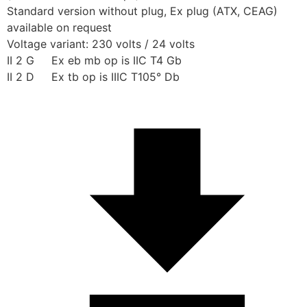
Standard version without plug, Ex plug (ATX, CEAG) 
available on request
Voltage variant: 230 volts / 24 volts
II 2 G     Ex eb mb op is IIC T4 Gb
II 2 D     Ex tb op is IIIC T105° Db