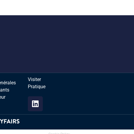
Visiter
énérales
Pratique
sants
eur