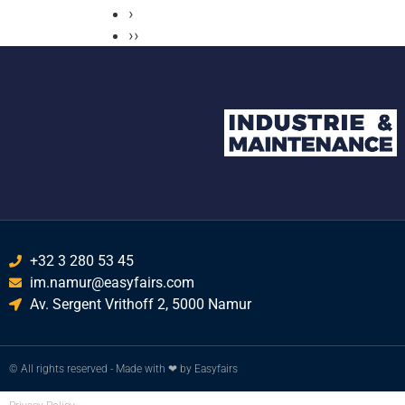
›
››
+32 3 280 53 45
im.namur@easyfairs.com
Av. Sergent Vrithoff 2, 5000 Namur
© All rights reserved - Made with ❤ by Easyfairs