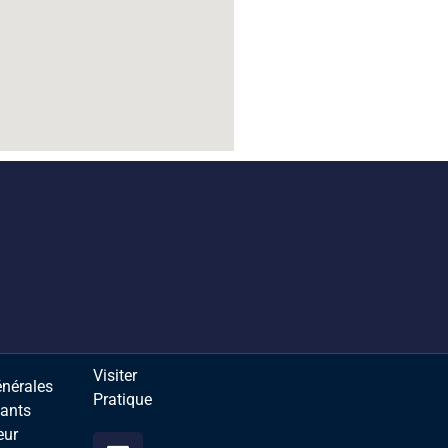
Visiter
énérales
Pratique
sants
eur